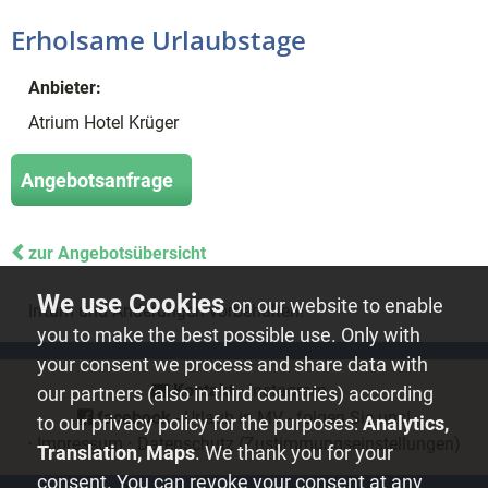
Erholsame Urlaubstage
Anbieter:
Atrium Hotel Krüger
Angebotsanfrage
zur Angebotsübersicht
on our website to enable
Irrtum und Änderungen vorbehalten!
you to make the best possible use. Only with
your consent we process and share data with
Kontakt
⋅
instagram
⋅
our partners (also in third countries) according
facebook
- Urlaub in MV - folgen Sie uns!
to our privacy policy for the purposes:
Analytics,
⋅
Impressum
⋅
Datenschutz
(Zustimmungseinstellungen)
Translation, Maps
. We thank you for your
consent. You can revoke your consent at any